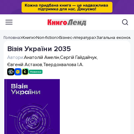
Головна
Книги
Non-fiction
Бізнес-література
Загальна економі
Візія України 2035
Автори:
Анатолій Амелін
,
Сергій Гайдайчук
,
Євгеній Астахов
,
Твердохвалова І.А.