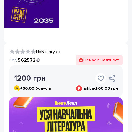
NaN відгуків
562572
Код:
Немає в наявності
1200
грн
+
60.00
бонусів
Fishback
60.00 грн