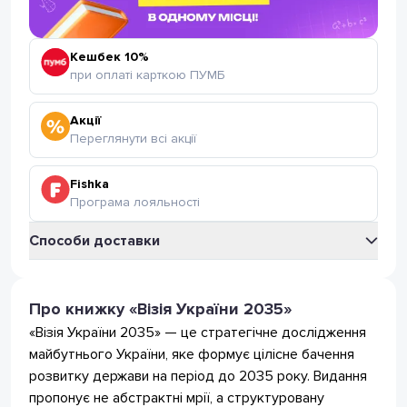
Кешбек 10%
при оплаті карткою ПУМБ
Акції
Переглянути всі акції
Fishka
Програма лояльності
Способи доставки
Укрпошта
Відділення Укрпошта
Про книжку «Візія України 2035»
35
грн
(безкоштовно від 399 грн.)
«Візія України 2035» — це стратегічне дослідження
Поштомат Укрпошта
35
грн
майбутнього України, яке формує цілісне бачення
(безкоштовно від 399 грн.)
розвитку держави на період до 2035 року. Видання
Нова Пошта
пропонує не абстрактні мрії, а структуровану
Відділення Нова Пошта