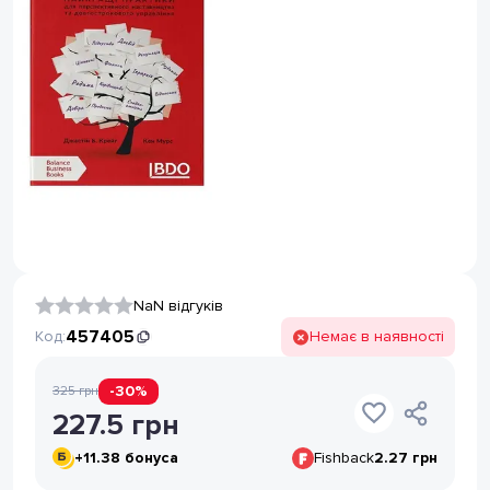
NaN відгуків
457405
Код:
Немає в наявності
-
30
%
325
грн
227.5
грн
+
11.38
бонуса
Fishback
2.27 грн