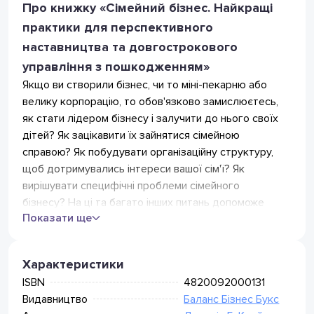
Відділення Укрпошта
Про книжку «Сімейний бізнес. Найкращі
35
грн
(безкоштовно від 399 грн.)
практики для перспективного
Поштомат Укрпошта
35
грн
наставництва та довгострокового
(безкоштовно від 399 грн.)
Нова Пошта
управління з пошкодженням»
Відділення Нова Пошта
Якщо ви створили бізнес, чи то міні-пекарню або
75
грн
(безкоштовно від 799 грн)
велику корпорацію, то обов'язково замислюєтесь,
Кур'єр Нова Пошта
105
грн
як стати лідером бізнесу і залучити до нього своїх
(безкоштовно від 1499 грн)
Поштомат Нова Пошта
дітей? Як зацікавити їх зайнятися сімейною
75
грн
(безкоштовно від 799 грн)
справою? Як побудувати організаційну структуру,
Meest Express
щоб дотримувались інтереси вашої сім'ї? Як
Відділення Meest Пошта
вирішувати специфічні проблеми сімейного
49
грн
(безкоштовно від 349 грн)
бізнесу? На ці та багато інших питань допоможе
Поштомат Meest (безкоштовно
49
грн
Показати ще
відповісти запропонована вашій увазі книга.
від 349 грн)
Сімейний бізнес відрізняється від інших різновидів
бізнесу тим, що права власності і прийняття рішень
Характеристики
у цьому бізнесі належать членам однієї сім'ї, тобто
ISBN
4820092000131
людям, пов'язаним кровно-родинними зв'язками. У
Видавництво
Баланс Бізнес Букс
цій книзі представлений всеосяжний огляд набору