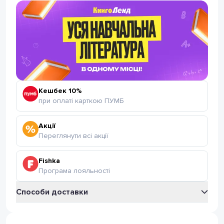
Кешбек 10%
при оплаті карткою ПУМБ
Акції
Переглянути всі акції
Fishka
Програма лояльності
Способи доставки
Укрпошта