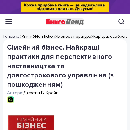
Головна
Книги
Non-fiction
Бізнес-література
Кар'єра, особиста
Сімейний бізнес. Найкращі
практики для перспективного
наставництва та
довгострокового управління (з
пошкодженням)
Автори:
Джастін Б. Крейг