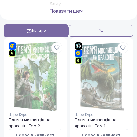
Array
Показати ще
Фільтри
Шіро Куроі
Шіро Куроі
Плем’я мисливців на
Плем’я мисливців на
драконів. Том 2
драконів. Том 1
Немає в наявності
Немає в наявності