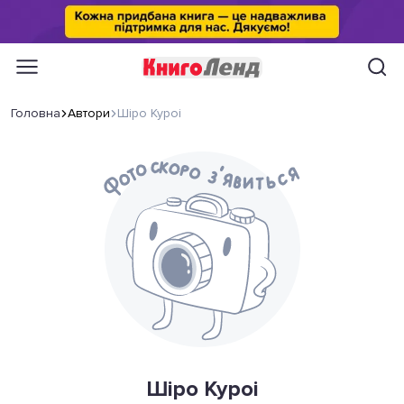
Головна
Автори
Шіро Куроі
Шіро Куроі