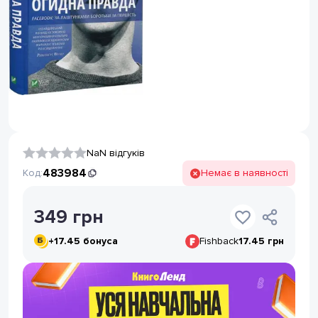
NaN відгуків
483984
Код:
Немає в наявності
349
грн
+
17.45
бонуса
Fishback
17.45 грн