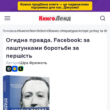
Головна
Книги
Non-fiction
Бізнес-література
Історії успіху та б
Огидна правда. Facebook: за
лаштунками боротьби за
першість
Автори:
Шіра Френкель