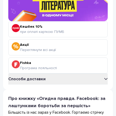
Кешбек 10%
при оплаті карткою ПУМБ
Акції
Переглянути всі акції
Fishka
Програма лояльності
Способи доставки
Укрпошта
Відділення Укрпошта
Про книжку «Огидна правда. Facebook: за
35
грн
(безкоштовно від 399 грн.)
лаштунками боротьби за першість»
Поштомат Укрпошта
35
грн
Більшість із нас зараз у Facebook. Гортаємо стрічку
(безкоштовно від 399 грн.)