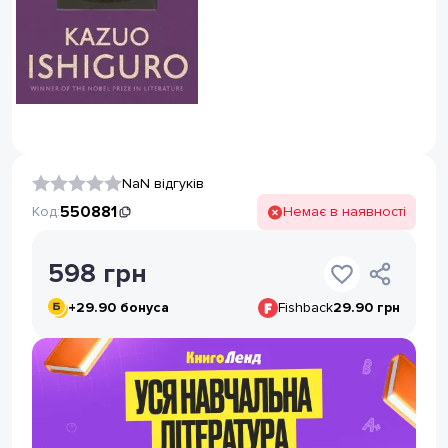
NaN відгуків
550881
Код:
Немає в наявності
598
грн
+
29.90
бонуса
Fishback
29.90 грн