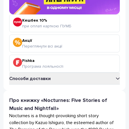
Кешбек 10%
при оплаті карткою ПУМБ
Акції
Переглянути всі акції
Fishka
Програма лояльності
Способи доставки
Укрпошта
Відділення Укрпошта
Про книжку «Nocturnes: Five Stories of
35
грн
(безкоштовно від 399 грн.)
Music and Nightfall»
Поштомат Укрпошта
35
грн
Nocturnes is a thought-provoking short story
(безкоштовно від 399 грн.)
collection by Kazuo Ishiguro, the esteemed author of
Нова Пошта
Відділення Нова Пошта