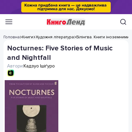
Головна
Книги
Художня література
Білінгва. Книги іноземними
Nocturnes: Five Stories of Music
and Nightfall
Автори:
Кадзуо Ішіґуро