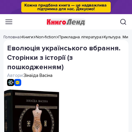
Головна
Книги
Non-fiction
Прикладна література
Культура. Мис
Еволюція українського вбрання.
Сторінки з історії (з
пошкодженням)
Автори:
Зінаїда Васіна