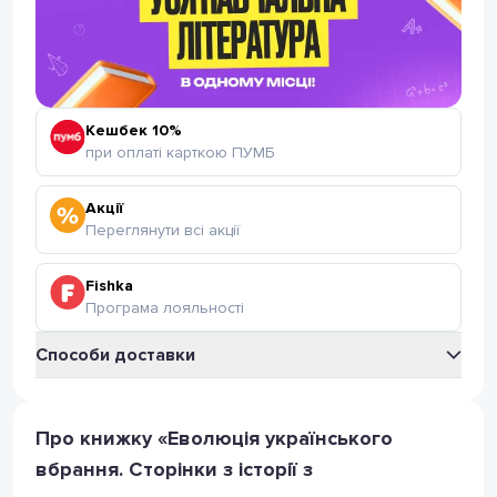
Кешбек 10%
при оплаті карткою ПУМБ
Акції
Переглянути всі акції
Fishka
Програма лояльності
Способи доставки
Укрпошта
Відділення Укрпошта
Про книжку «Еволюція українського
35
грн
(безкоштовно від 399 грн.)
вбрання. Сторінки з історії з
Поштомат Укрпошта
35
грн