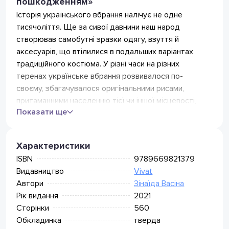
пошкодженням»
(безкоштовно від 399 грн.)
Нова Пошта
Історія українського вбрання налічує не одне
Відділення Нова Пошта
тисячоліття. Ще за сивої давнини наш народ
75
грн
(безкоштовно від 799 грн)
створював самобутні зразки одягу, взуття й
Кур'єр Нова Пошта
105
грн
аксесуарів, що втілилися в подальших варіантах
(безкоштовно від 1499 грн)
традиційного костюма. У різні часи на різних
Поштомат Нова Пошта
75
грн
(безкоштовно від 799 грн)
теренах українське вбрання розвивалося по-
Meest Express
своєму, збагачувалося оригінальними рисами,
Відділення Meest Пошта
притаманними населенню тієї чи іншої місцевості,
49
грн
(безкоштовно від 349 грн)
Показати ще
всотувало досвід і естетику різномантних культур.
Поштомат Meest (безкоштовно
49
грн
Історія вбрання невіддільна від історії народу, від
від 349 грн)
його психологічних, естетичних, духовних прагнень,
Характеристики
невичерпного творчого потенціалу. Тільки через
ISBN
9789669821379
історію вбрання можна отримати цілісне уявлення
Видавництво
Vivat
про історію народу, держави, світу. У роботі
Автори
Зінаїда Васіна
використано матеріали з музеїв, фондів, бібліотек
Рік видання
2021
України, Канади, Інституту археології НАН України,
Сторінки
560
з приватних колекцій ПЛАТАР, Стелли
Обкладинка
тверда
Бєньямінової, роботи Народного майстра