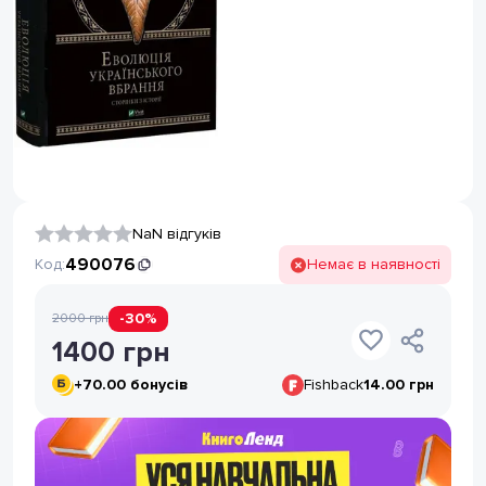
NaN відгуків
490076
Код:
Немає в наявності
-
30
%
2000
грн
1400
грн
+
70.00
бонусів
Fishback
14.00 грн