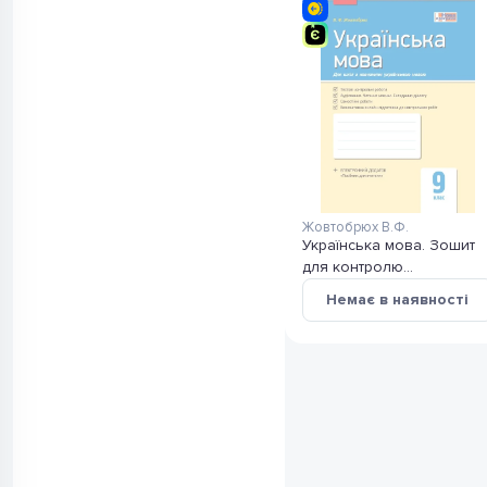
Жовтобрюх В.Ф.
Українська мова. Зошит
для контролю
навчальних досягнень
Немає в наявності
учнів для шкіл з
українською мовою
навчання.9 клас.