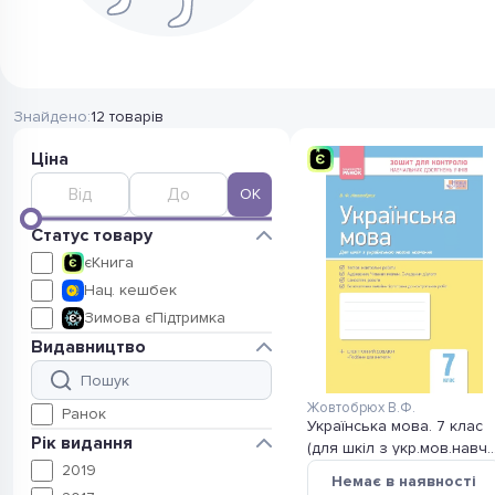
Знайдено:
12 товарів
Ціна
OK
Статус товару
11
єКнига
4
Нац. кешбек
4
Зимова єПідтримка
Видавництво
Жовтобрюх В.Ф.
12
Ранок
Українська мова. 7 клас
Рік видання
(для шкіл з укр.мов.навч.)
3
2019
зошит для контролю
Немає в наявності
навчальних досягнень