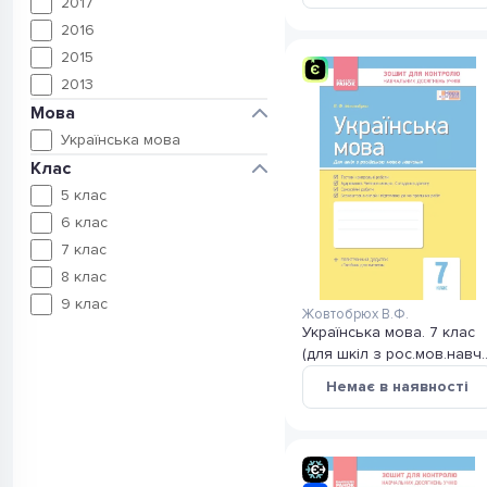
3
2017
2
2016
2
2015
1
2013
Мова
12
Українська мова
Клас
1
5 клас
1
6 клас
2
7 клас
2
8 клас
1
9 клас
Жовтобрюх В.Ф.
Українська мова. 7 клас
(для шкіл з рос.мов.навч.)
зошит для контролю
Немає в наявності
навчальних досягнень