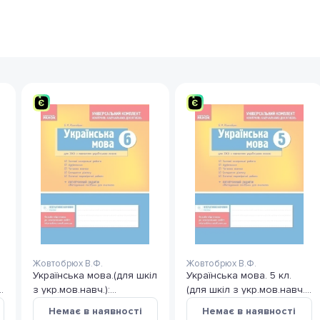
Жовтобрюх В.Ф.
Жовтобрюх В.Ф.
Українська мова.(для шкіл
Українська мова. 5 кл.
:
з укр.мов.навч.):
(для шкіл з укр.мов.навч.):
універсальний комплект:
універсальний комплект:
Немає в наявності
Немає в наявності
контроль навч.
контроль навч.