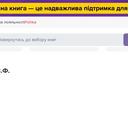
а лояльності
Fishka
.Ф.