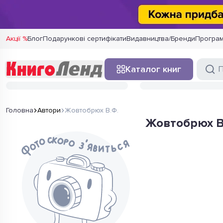
Акції %
Блог
Подарункові сертифікати
Видавництва/Бренди
Програм
Каталог книг
Головна
Автори
Жовтобрюх В.Ф.
Жовтобрюх В