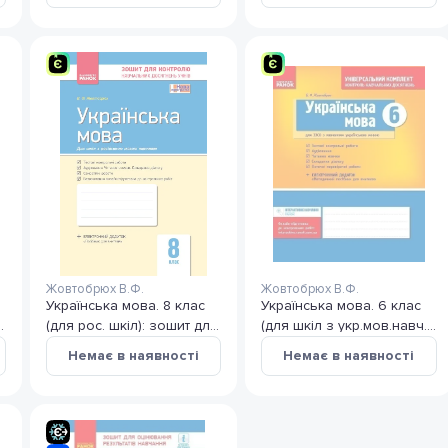
досягнень 6 клас
досягнень
Жовтобрюх В.Ф.
Жовтобрюх В.Ф.
Українська мова. 8 клас
Українська мова. 6 клас
:
(для рос. шкіл): зошит для
(для шкіл з укр.мов.навч.):
контролю навчальних
універсальний комплект:
Немає в наявності
Немає в наявності
досягнень учнів
контроль навч.
досягнень