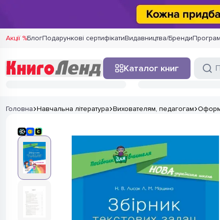
Акції %
Блог
Подарункові сертифікати
Видавництва/Бренди
Програм
Каталог книг
Головна
Навчальна література
Вихователям, педагогам
Оформл