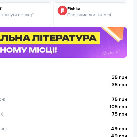
ї
Fishka
глянути всі акції
Програма лояльності
35
грн
)
35
грн
75
грн
рн)
105
грн
75
грн
н)
49
грн
грн)
49
грн