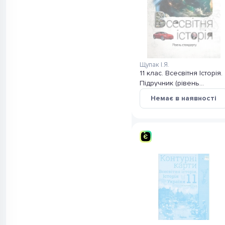
Щупак І.Я.
11 клас. Всесвітня Історія.
Підручник (рівень
стандарту). Щупак І. Я.
Немає в наявності