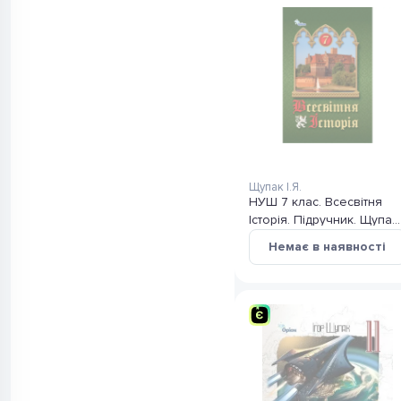
Щупак І.Я.
НУШ 7 клас. Всесвітня
Історія. Підручник. Щупак
І. Я.
Немає в наявності