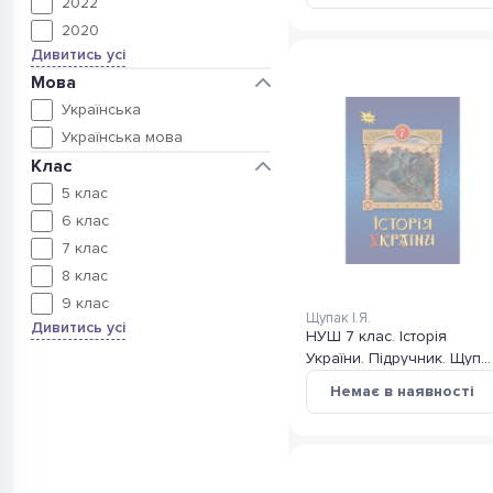
1
2022
11
2020
Дивитись усі
Мова
8
Українська
23
Українська мова
Клас
4
5 клас
6
6 клас
7
7 клас
2
8 клас
2
9 клас
Щупак І.Я.
Дивитись усі
НУШ 7 клас. Історія
України. Підручник. Щупа
І. Я.
Немає в наявності