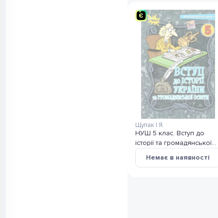
Щупак І.Я.
НУШ 5 клас. Вступ до
історії та громадянської
освіти. Підручник. Щупак
Немає в наявності
І.Я.