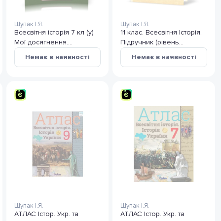
Щупак І.Я.
Щупак І.Я.
Всесвітня історія 7 кл (у)
11 клас. Всесвітня Історія.
Мої досягнення.
Підручник (рівень
Тематичне
стандарту). Щупак І. Я.
Немає в наявності
Немає в наявності
оцінювання.Щупак
Щупак І.Я.
Щупак І.Я.
АТЛАС Істор. Укр. та
АТЛАС Істор. Укр. та