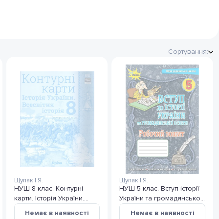
Сортування:
Щупак І.Я.
Щупак І.Я.
НУШ 8 клас. Контурні
НУШ 5 клас. Вступ історії
карти. Історія України.
України та громадянської
Всесвітня історія.
освіти. Робочий зошит.
Немає в наявності
Немає в наявності
Інтегрований курс. Щупак
Щупак І.