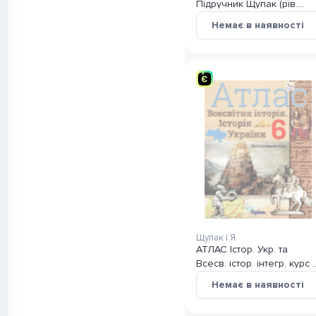
Підручник Щупак (рів.
станд.)
Немає в наявності
Щупак І.Я.
АТЛАС Істор. Укр. та
Всесв. істор. інтегр. курс 
кл
Немає в наявності