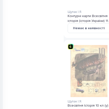
Щупак І.Я.
Контурні карти Всесвітня
історія (історія України) 11
клас
Немає в наявності
Щупак І.Я.
Всесвітня Історія 10 кл (у)