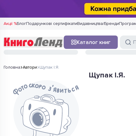
Акції %
Блог
Подарункові сертифікати
Видавництва/Бренди
Програм
Каталог книг
Головна
Автори
Щупак І.Я.
Щупак І.Я.