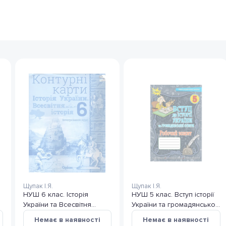
Щупак І.Я.
Щупак І.Я.
НУШ 6 клас. Історія
НУШ 5 клас. Вступ історії
України та Всесвітня
України та громадянської
історія. Контурні карти
освіти. Робочий зошит.
Немає в наявності
Немає в наявності
(інтегрований курс).
Щупак І.