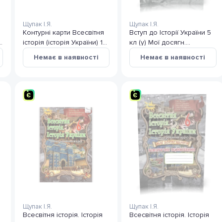
Щупак І.Я.
Щупак І.Я.
Контурні карти Всесвітня
Вступ до Історії України 5
історія (історія України) 10
кл (у) Мої досягн.
клас
Тематичне оцінювання
Немає в наявності
Немає в наявності
Щупак
Щупак І.Я.
Щупак І.Я.
Всесвітня історія. Історія
Всесвітня історія. Історія