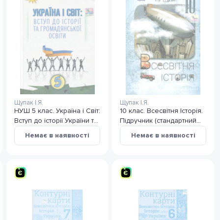
Щупак І.Я.
Щупак І.Я.
НУШ 5 клас. Україна і Світ:
10 клас. Всесвітня Історія.
Вступ до історії України та
Підручник (стандартний
громадянської освіти.
рівень) 2023. Щупак І. Я.
Немає в наявності
Немає в наявності
Підручник. Власова Н.