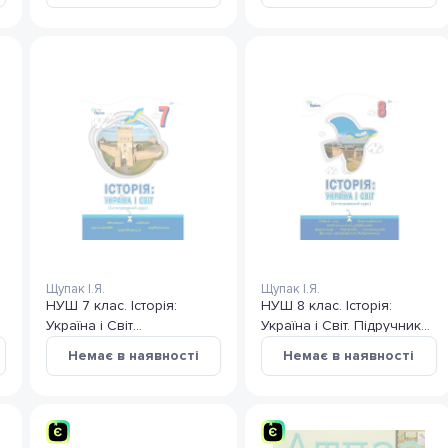
Щупак І. Я.
Щупак І.Я.
Щупак І.Я.
НУШ 7 клас. Історія:
НУШ 8 клас. Історія:
к
Україна і Світ
Україна і Світ. Підручник
(інтегрований курс).
Інтегрований курс. Щупак
Немає в наявності
Немає в наявності
Підручник. Щупак І. Я.
І. Я.