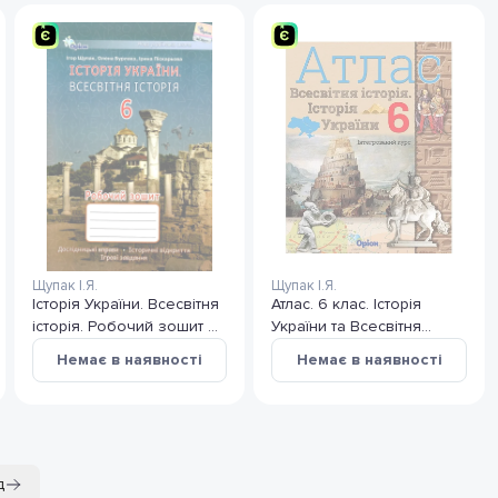
Щупак І.Я.
Щупак І.Я.
Історія України. Всесвітня
Атлас. 6 клас. Історія
історія. Робочий зошит 6
України та Всесвітня
клас (Щупак)
історія. Інтегрований курс
Немає в наявності
Немає в наявності
д