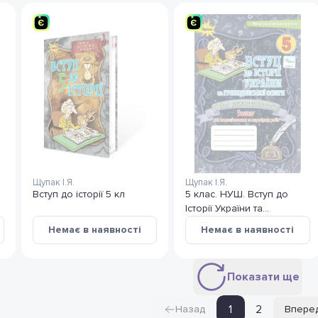
Щупак І.Я.
Щупак І.Я.
Вступ до історії 5 кл
5 клас. НУШ. Вступ до
Історії України та
громадянської освіти. Мої
Немає в наявності
Немає в наявності
досягнення.
Показати ще
1
2
Назад
Впере