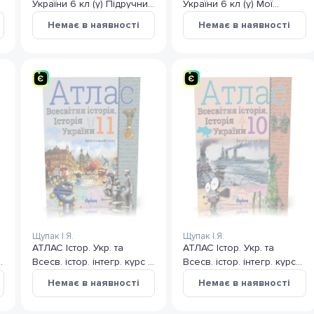
України 6 кл (у) Підручник
України 6 кл (у) Мої
Щупак (інтегр.)
досягн.Тем. оцінюван.
Немає в наявності
Немає в наявності
Щупак
Щупак І.Я.
Щупак І.Я.
АТЛАС Істор. Укр. та
АТЛАС Істор. Укр. та
6
Всесв. істор. інтегр. курс 11
Всесв. істор. інтегр. курс
кл
10 кл
Немає в наявності
Немає в наявності