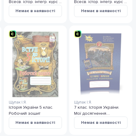
Всесв. істор. інтегр. курс 9
Всесв. істор. інтегр. курс 7
кл
кл
Немає в наявності
Немає в наявності
Щупак І.Я.
Щупак І.Я.
Історія України 5 клас.
7 клас. Історія України.
Робочий зошит
Мої досягнення.
Тематичне оцінювання
Немає в наявності
Немає в наявності