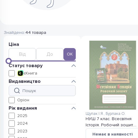
Знайдено:
44 товара
Ціна
OK
Статус товару
33
єКнига
Видавництво
44
Оріон
Рік видання
Щупак І.Я.
,
Бурлака О.
2
2025
НУШ 7 клас. Всесвітня
4
2024
Історія. Робочий зошит.
7
2023
Щупак І.
Немає в наявності