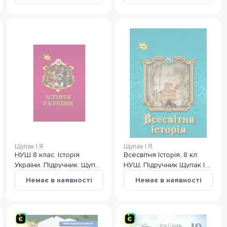
І. Я.
Щупак І.Я.
Щупак І.Я.
НУШ 8 клас. Історія
Всесвітня Історія, 8 кл.
України. Підручник. Щупак
НУШ, Підручник Щупак І.
І. Я.
Я.
Немає в наявності
Немає в наявності