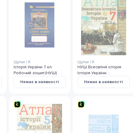
Щупак І.Я.
Щупак І.Я.
Історія України 7 кл.
НУШ Всесвітня історія.
Робочий зошит.(НУШ)
Історія України.
Інтегрований курс. 7 клас.
Немає в наявності
Немає в наявності
Атлас