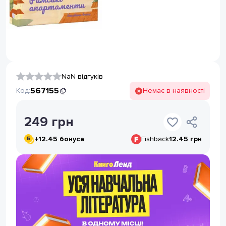
NaN відгуків
567155
Код:
Немає в наявності
249
грн
+
12.45
бонуса
Fishback
12.45 грн