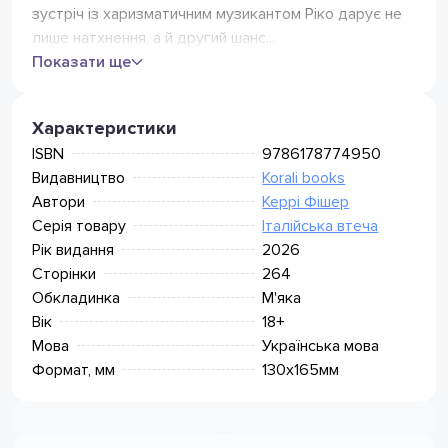
Кур'єр Нова Пошта
зустріч із харизматичним музикантом Ріко дарує не
105
грн
(безкоштовно від 1499 грн)
лише натхнення, а й другий шанс...
Поштомат Нова Пошта
75
грн
Показати ще
(безкоштовно від 799 грн)
Meest Express
Відділення Meest Пошта
49
грн
Характеристики
(безкоштовно від 349 грн)
Поштомат Meest (безкоштовно
ISBN
9786178774950
49
грн
від 349 грн)
Видавництво
Korali books
Автори
Керрі Фішер
Серія товару
Італійська втеча
Рік видання
2026
Сторінки
264
Обкладинка
М'яка
Вік
18+
Мова
Українська мова
Формат, мм
130х165мм