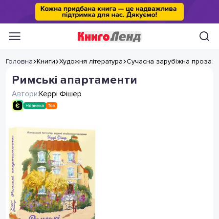
Головна
Книги
Художня література
Сучасна зарубіжна проза
Римські апартаменти
Автори:
Керрі Фішер