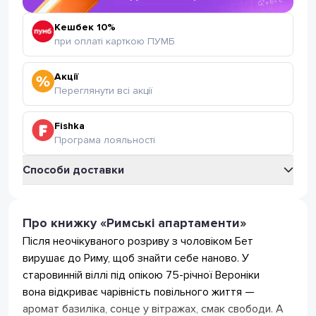
Кешбек 10%
при оплаті карткою ПУМБ
Акції
Переглянути всі акції
Fishka
Програма лояльності
Способи доставки
Укрпошта
Відділення Укрпошта
Про книжку «Римські апартаменти»
35
грн
(безкоштовно від 399 грн.)
Після неочікуваного розриву з чоловіком Бет
Поштомат Укрпошта
35
грн
вирушає до Риму, щоб знайти себе наново. У
(безкоштовно від 399 грн.)
старовинній віллі під опікою 75-річної Вероніки
Нова Пошта
вона відкриває чарівність повільного життя —
Відділення Нова Пошта
75
грн
(безкоштовно від 799 грн)
аромат базиліка, сонце у вітражах, смак свободи. А