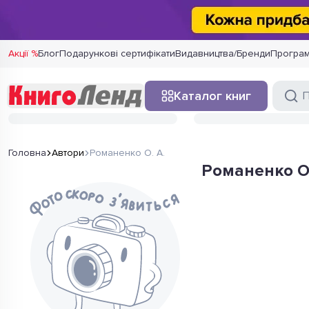
Акції %
Блог
Подарункові сертифікати
Видавництва/Бренди
Програм
Каталог книг
Головна
Автори
Романенко О. А.
Романенко О.