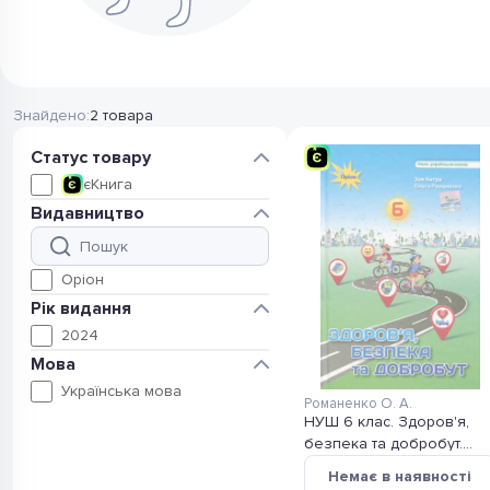
Знайдено:
2 товара
Статус товару
2
єКнига
Видавництво
2
Оріон
Рік видання
2
2024
Мова
1
Українська мова
Романенко О. А.
НУШ 6 клас. Здоров'я,
безпека та добробут.
Підручник. Хитра З.
Немає в наявності