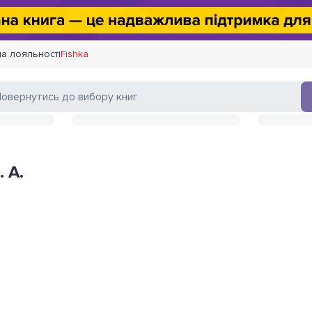
а лояльності
Fishka
 А.