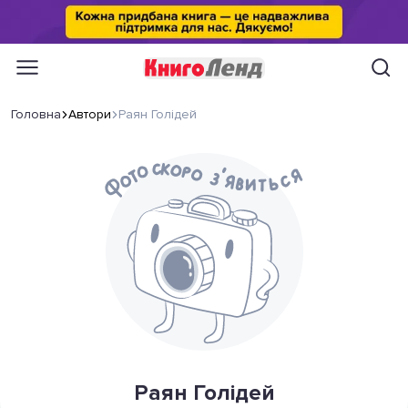
Головна
Автори
Раян Голідей
Раян Голідей