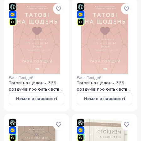
Раян Голідей
Раян Голідей
Татові на щодень. 366
Татові на щодень. 366
роздумів про батьківство,
роздумів про батьківство,
любов і виховання дітей з
любов і виховання дітей
Немає в наявності
Немає в наявності
пошкодженням