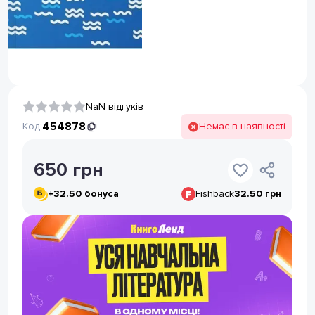
NaN відгуків
454878
Код:
Немає в наявності
650
грн
+
32.50
бонуса
Fishback
32.50 грн