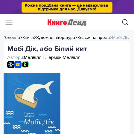
Головна
Книги
Художня література
Класична проза
Мобі Дік, а
Мобі Дік, або Білий кит
Автори:
Мелвілл Г.
,
Герман Мелвілл