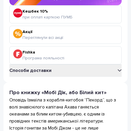
Кешбек 10%
при оплаті карткою ПУМБ
Акції
Переглянути всі акції
Fishka
Програма лояльності
Способи доставки
Укрпошта
Відділення Укрпошта
Про книжку «Мобі Дік, або Білий кит»
35
грн
(безкоштовно від 399 грн.)
Оповідь Ізмаїла з корабля-китобоя “Пекорд”, що з
Поштомат Укрпошта
35
грн
волі знавіснілого капітана Ахава ганяється
(безкоштовно від 399 грн.)
океанами за білим китом-убивцею, є одним із
Нова Пошта
провідних текстів американської літератури.
Відділення Нова Пошта
75
грн
(безкоштовно від 799 грн)
Історія гонитви за Мобі Діком - це не лише