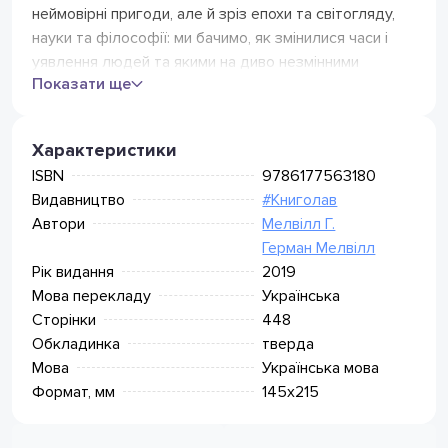
Кур'єр Нова Пошта
неймовірні пригоди, але й зріз епохи та світогляду,
105
грн
(безкоштовно від 1499 грн)
науки та філософії: ми бачимо, як змінилися часи і
Поштомат Нова Пошта
75
грн
уявлення людей та якими на диво незмінними
(безкоштовно від 799 грн)
Показати ще
залишаються основні питання, що нас турбують.
Meest Express
Відділення Meest Пошта
49
грн
(безкоштовно від 349 грн)
Характеристики
Поштомат Meest (безкоштовно
49
грн
від 349 грн)
ISBN
9786177563180
Видавництво
#Книголав
Автори
Мелвілл Г.
Герман Мелвілл
Рік видання
2019
Мова перекладу
Українська
Сторінки
448
Обкладинка
тверда
Мова
Українська мова
Формат, мм
145х215