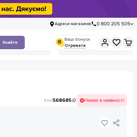
0 800 205 505
Адреси магазинів
Ваші бонуси
Знайти
Отримати
568685
Немає в наявності
Код: