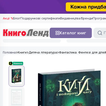
Акції %
Блог
Подарункові сертифікати
Видавництва/Бренди
Програм
Каталог книг
Головна
Книги
Дитяча література
Фантастика. Фентезі для діте