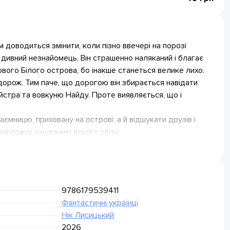
 доводиться змінити, коли пізно ввечері на порозі
 дивний незнайомець. Він страшенно наляканий і благає
ого Білого острова, бо інакше станеться велике лихо.
орож. Тим паче, що дорогою він збирається навідати
йстра та вовкуню Найду. Проте виявляється, що і
мницю, приховану на острові, а й відшукати друзів і
агрожує існуванню всього світу.
9786179539411
Фантастичні українці
Нік Лисицький
2026