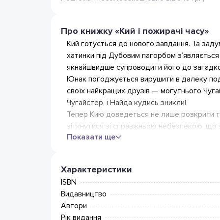
Про книжку «Кий і пожирачі часу»
Кий готується до нового завдання. Та задум
хатинки під Дубовим пагорбом з’являється
якнайшвидше супроводити його до загадков
Юнак погоджується вирушити в далеку под
своїх найкращих друзів — могутнього Чуга
Чугайстер, і Найда кудись зникли!
Тепер Кию доведеться не лише розкрити тає
зіткнутися зі справжньою небезпекою, що з
Показати ще
Характеристики
ISBN
Видавництво
Автори
Рік видання