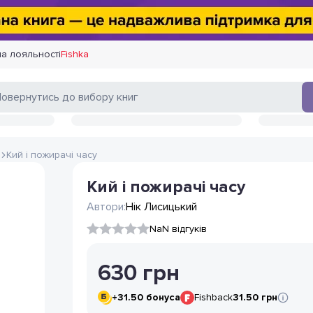
а лояльності
Fishka
й
Кий і пожирачі часу
Кий і пожирачі часу
Автори:
Нік Лисицький
NaN відгуків
630
грн
+
31.50
бонуса
Fishback
31.50 грн