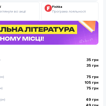
ї
Fishka
глянути всі акції
Програма лояльності
35
грн
)
35
грн
75
грн
рн)
105
грн
75
грн
н)
49
грн
грн)
49
грн