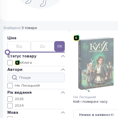
Знайдено:
3 товара
Ціна
OK
Статус товару
2
єКнига
Автори
3
Нік Лисицький
Рік видання
Нік Лисицький
1
2026
Кий і пожирачі часу
2
2024
Мова
Немає в наявності