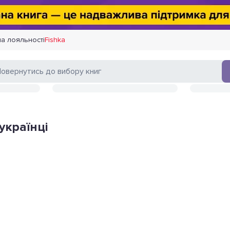
а лояльності
Fishka
українці