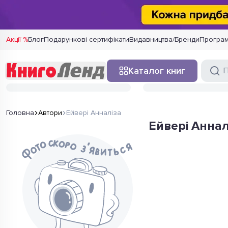
Акції %
Блог
Подарункові сертифікати
Видавництва/Бренди
Програм
Каталог книг
Головна
Автори
Ейвері Анналіза
Ейвері Аннал