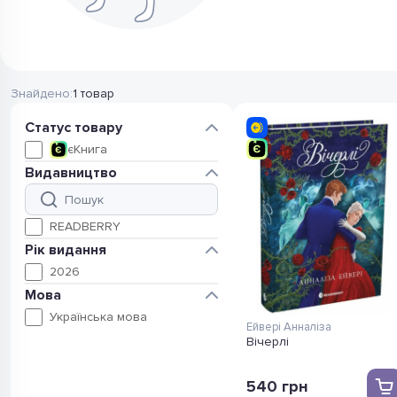
Знайдено:
1 товар
Статус товару
1
єКнига
Видавництво
1
READBERRY
Рік видання
1
2026
Мова
1
Українська мова
Ейвері Анналіза
Вічерлі
540
грн