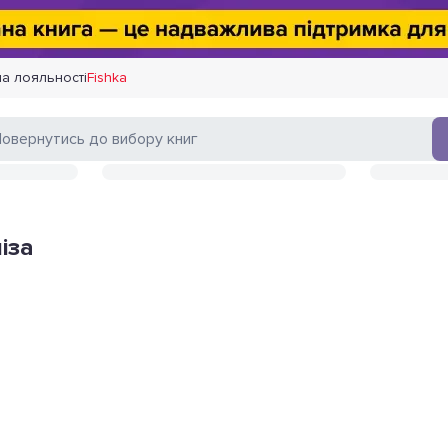
а лояльності
Fishka
іза