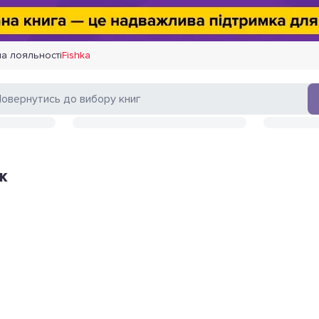
а лояльності
Fishka
ж