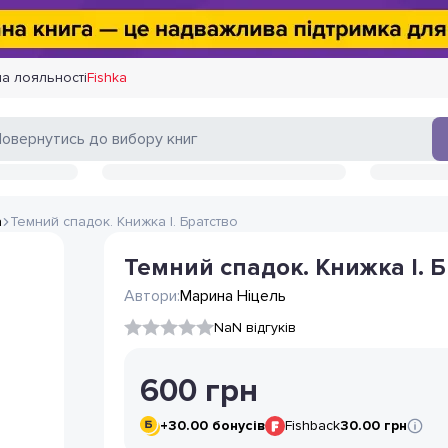
а лояльності
Fishka
а
Темний спадок. Книжка І. Братство
Темний спадок. Книжка І. 
Автори:
Марина Ніцель
NaN відгуків
600
грн
+
30.00
бонусів
Fishback
30.00 грн