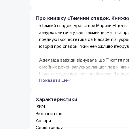
Про книжку «Темний спадок. Книжка
«Темний спадок. Братство» Марини Ніцель
занурює читача у світ таємниць, магії та пр
поєднуються естетика dark academia, укра
історія про спадок, який неможливо ігнорува
Аделаїда завжди відчувала, що її життя при
сімейних речей запускає ланцюг подій, яки
Нове середовище, нові знайомства й відчу
Показати ще
дізнається про існування таємного братств
випадкове спостереження кривавого ритуалу
переплетена з темними силами. І тепер ві
Характеристики
ISBN
Книга «Темний спадок. Братство» захопить т
Видавництво
інтриги. Вона ідеально підійде шанувальник
Автори
товариства. Якщо вам до душі історії з н
Серія товару