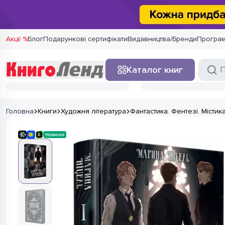
Акції %
Блог
Подарункові сертифікати
Видавництва/Бренди
Програм
Каталог книг
Головна
Книги
Художня література
Фантастика. Фентезі. Містик