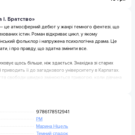
 І. Братство»
 — це атмосферний дебют у жанрі темного фентезі, що
ихованих істин. Роман відкриває цикл, у якому
їнський фольклор і напружена психологічна драма. Це
ти, і про правду, що здатна змінити все.
ховує щось більше, ніж здається. Знахідка зі старих
й приводить її до загадкового університету в Карпатах.
ття свободи швидко змінюються тривогою, коли дівчина
а. Межа між реальністю і містикою стирається, а
 відкриває страшну правду: її власна історія тісно
дступити вже неможливо.
9786178512941
их, хто любить похмурі університетські історії, магію та
РМ
ам dark academia, містики й сюжетів про таємні
Марина Ніцель
апругою, загадками та емоційною глибиною — цей роман
Темний спадок