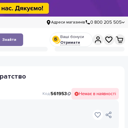
0 800 205 505
Адреси магазинів
Ваші бонуси
Знайти
Отримати
Братство
561953
Немає в наявності
Код: