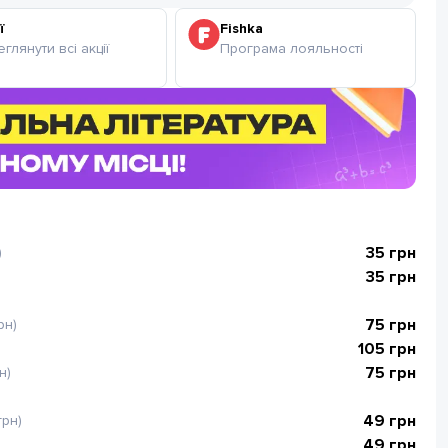
ї
Fishka
глянути всі акції
Програма лояльності
35
грн
)
35
грн
75
грн
рн)
105
грн
75
грн
н)
49
грн
грн)
49
грн