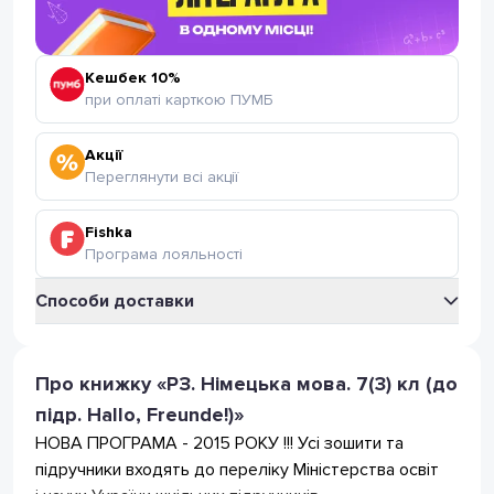
Кешбек 10%
при оплаті карткою ПУМБ
Акції
Переглянути всі акції
Fishka
Програма лояльності
Способи доставки
Укрпошта
Відділення Укрпошта
Про книжку «РЗ. Німецька мова. 7(3) кл (до
35
грн
(безкоштовно від 399 грн.)
підр. Hallo, Freunde!)»
Поштомат Укрпошта
35
грн
НОВА ПРОГРАМА - 2015 РОКУ !!! Усі зошити та
(безкоштовно від 399 грн.)
підручники входять до переліку Міністерства освіт
Нова Пошта
Відділення Нова Пошта