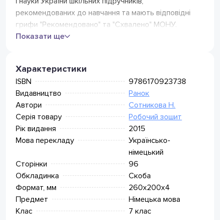
і науки України шкільних підручників,
75
грн
(безкоштовно від 799 грн)
рекомендованих до навчання та мають відповідні
Кур'єр Нова Пошта
грифи "Рекомендовано" та "Схвалено" МОНУ.
105
грн
(безкоштовно від 1499 грн)
Показати ще
Поштомат Нова Пошта
75
грн
(безкоштовно від 799 грн)
Meest Express
Характеристики
Відділення Meest Пошта
49
грн
(безкоштовно від 349 грн)
ISBN
9786170923738
Поштомат Meest (безкоштовно
Видавництво
Ранок
49
грн
від 349 грн)
Автори
Сотникова Н.
Серія товару
Робочий зошит
Рік видання
2015
Мова перекладу
Українсько-
німецький
Сторінки
96
Обкладинка
Скоба
Формат, мм
260x200x4
Предмет
Німецька мова
Клас
7 клас