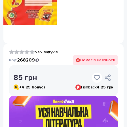
NaN відгуків
268209
Код:
Немає в наявності
85
грн
+
4.25
бонуса
Fishback
4.25 грн