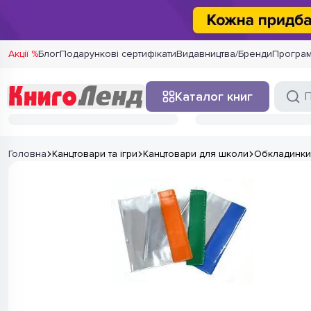
Акції %
Блог
Подарункові сертифікати
Видавництва/Бренди
Програм
Каталог книг
Головна
Канцтовари та ігри
Канцтовари для школи
Обкладинки