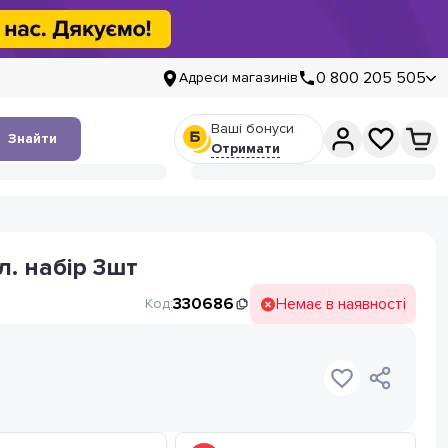
0 800 205 505
Адреси магазинів
Ваші бонуси
Знайти
Отримати
. набір 3шт
330686
Немає в наявності
Код: