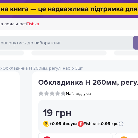
а лояльності
Fishka
Обкладинка Н 260мм, регул. набір 3шт
Обкладинка Н 260мм, регул
NaN відгуків
19
грн
+
0.95
бонуса
Fishback
0.95 грн