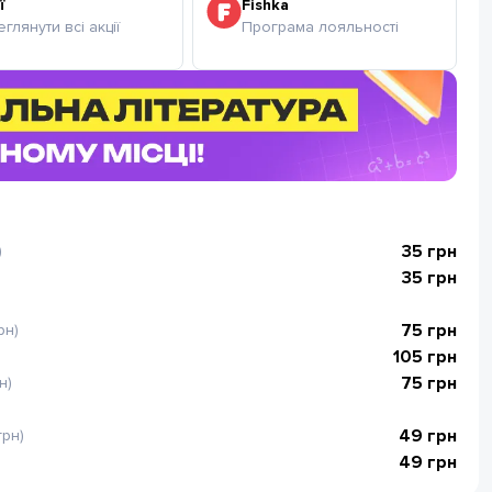
ї
Fishka
глянути всі акції
Програма лояльності
35
грн
)
35
грн
75
грн
рн)
105
грн
75
грн
н)
49
грн
грн)
49
грн