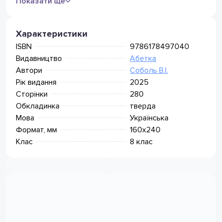
Показати ще
Кур'єр Нова Пошта
105
грн
(безкоштовно від 1499 грн)
Поштомат Нова Пошта
75
грн
Характеристики
(безкоштовно від 799 грн)
ISBN
9786178497040
Meest Express
Видавництво
Абетка
Відділення Meest Пошта
49
грн
(безкоштовно від 349 грн)
Автори
Соболь В.І.
Поштомат Meest (безкоштовно
Рік видання
2025
49
грн
від 349 грн)
Сторінки
280
Обкладинка
тверда
Мова
Українська
Формат, мм
160х240
Клас
8 клас