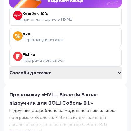
Кешбек 10%
при оплаті карткою ПУМБ
Акції
Переглянути всі акції
Fishka
Програма лояльності
Способи доставки
Укрпошта
Відділення Укрпошта
Про книжку «НУШ. Біологія 8 клас
35
грн
(безкоштовно від 399 грн.)
підручник для ЗОШ Соболь В.І.»
Поштомат Укрпошта
35
грн
Підручник розроблено за модельною навчальною
(безкоштовно від 399 грн.)
програмою «Біологія. 7-9 класи» для закладів
Нова Пошта
Відділення Нова Пошта
загальної середньої освіти (автор Соболь В. І.)
75
грн
(безкоштовно від 799 грн)