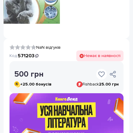
NaN відгуків
571203
Код:
Немає в наявності
500
грн
+
25.00
бонусів
Fishback
25.00 грн