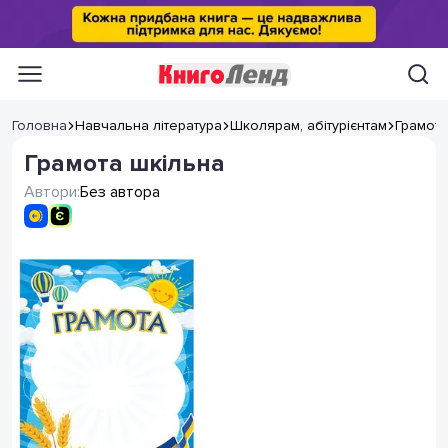
Головна
Навчальна література
Школярам, абітурієнтам
Грамоти
Грамота шкільна
Автори:
Без автора