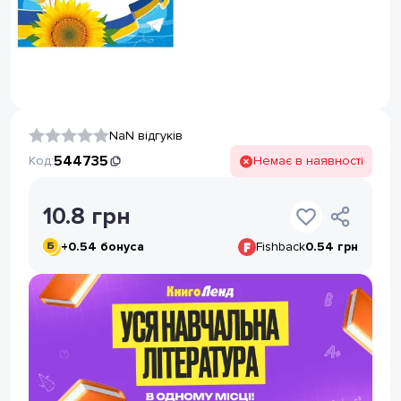
NaN відгуків
544735
Код:
Немає в наявності
10.8
грн
+
0.54
бонуса
Fishback
0.54 грн