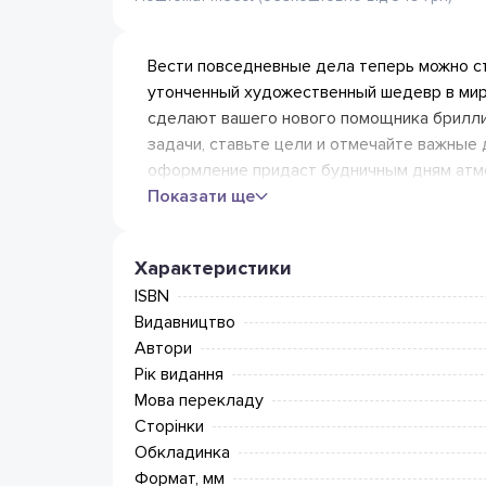
Вести повседневные дела теперь можно сти
утонченный художественный шедевр в мир
сделают вашего нового помощника брилли
задачи, ставьте цели и отмечайте важные
оформление придаст будничным дням атм
Показати ще
Характеристики
ISBN
Видавництво
Автори
Рік видання
Мова перекладу
Сторінки
Обкладинка
Формат, мм