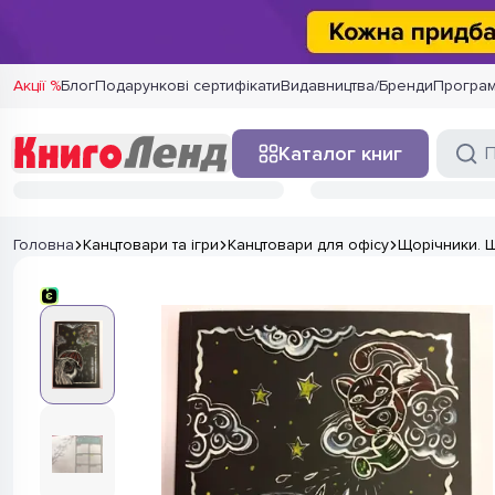
Акції %
Блог
Подарункові сертифікати
Видавництва/Бренди
Програм
Каталог книг
Головна
Канцтовари та ігри
Канцтовари для офісу
Щорічники. 