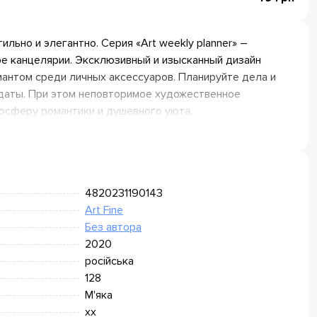
льно и элегантно. Серия «Аrt weekly planner» –
е канцелярии. Эксклюзивный и изысканный дизайн
антом среди личных аксессуаров. Планируйте дела и
 даты. При этом неповторимое художественное
осферу романтики и душевного уюта.
4820231190143
Art Fine
Без автора
2020
російська
128
М'яка
xx