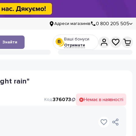
0 800 205 505
Адреси магазинів
Ваші бонуси
Знайти
Отримати
ght rain"
376073
Немає в наявності
Код: