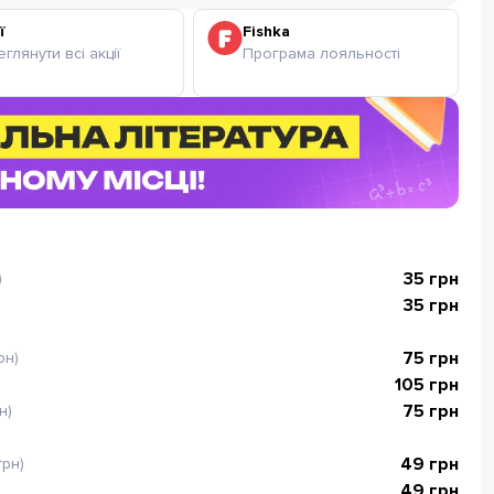
ї
Fishka
глянути всі акції
Програма лояльності
35
грн
)
35
грн
75
грн
рн)
105
грн
75
грн
н)
49
грн
грн)
49
грн