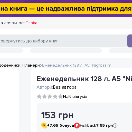
а лояльності
Fishka
Щоденники. Планери
Еженедельник 128 л. А5 "Night rain"
Еженедельник 128 л. А5 "Ni
Автори:
Без автора
NaN відгуків
153
грн
+
7.65
бонуса
Fishback
7.65 грн